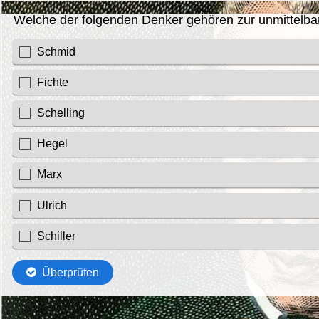
Welche der folgenden Denker gehören zur unmittelba
Schmid
Fichte
Schelling
Hegel
Marx
Ulrich
Schiller
Überprüfen