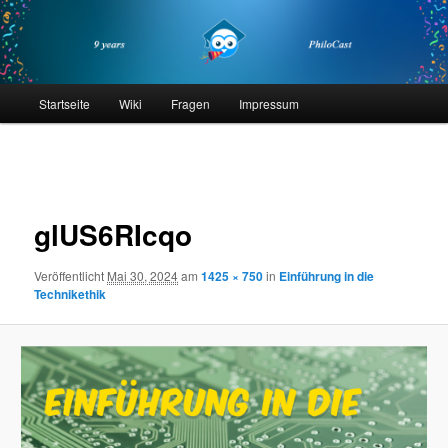
Zum
primären
Inhalt
springen
philocast
Hauptmenü
Startseite
Wiki
Fragen
Impressum
Bilder-
Navigation
glUS6RIcqo
Veröffentlicht
Mai 30, 2024
am
1425 × 750
in
Einführung in die
Technikethik