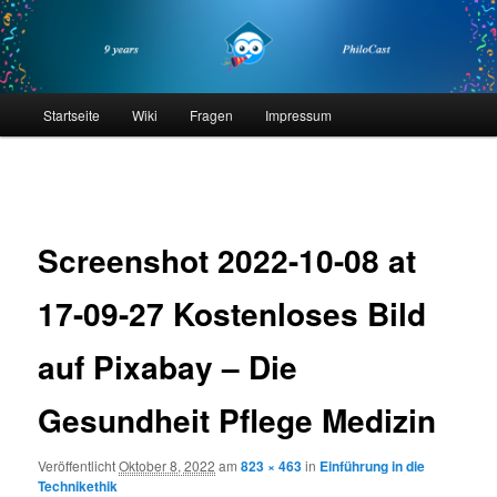
Zum
primären
Inhalt
springen
philocast
Hauptmenü
Startseite
Wiki
Fragen
Impressum
Bilder-
Navigation
Screenshot 2022-10-08 at
17-09-27 Kostenloses Bild
auf Pixabay – Die
Gesundheit Pflege Medizin
Veröffentlicht
Oktober 8, 2022
am
823 × 463
in
Einführung in die
Technikethik