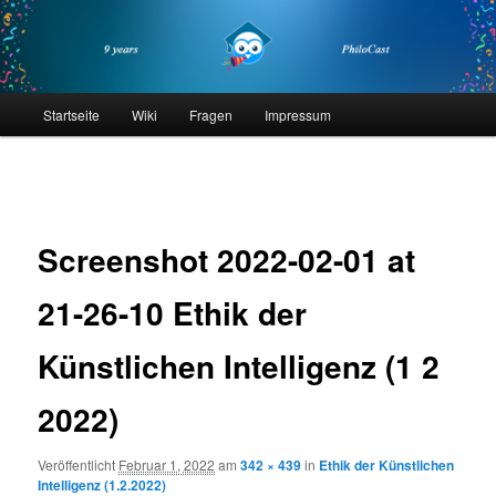
Zum
primären
Inhalt
springen
philocast
Hauptmenü
Startseite
Wiki
Fragen
Impressum
Bilder-
Navigation
Screenshot 2022-02-01 at
21-26-10 Ethik der
Künstlichen Intelligenz (1 2
2022)
Veröffentlicht
Februar 1, 2022
am
342 × 439
in
Ethik der Künstlichen
Intelligenz (1.2.2022)