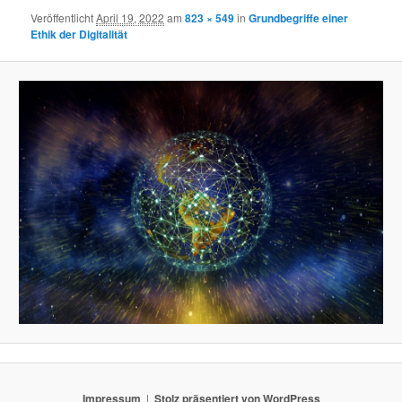
Veröffentlicht
April 19, 2022
am
823 × 549
in
Grundbegriffe einer
Ethik der Digitalität
Impressum
Stolz präsentiert von WordPress