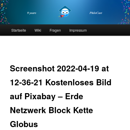
Zum
primären
Inhalt
springen
philocast
Hauptmenü
Startseite
Wiki
Fragen
Impressum
Bilder-
Navigation
Screenshot 2022-04-19 at
12-36-21 Kostenloses Bild
auf Pixabay – Erde
Netzwerk Block Kette
Globus