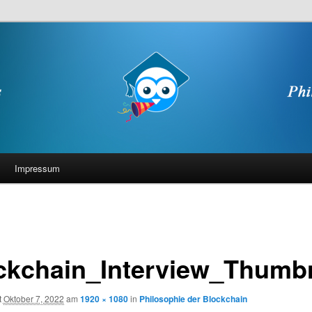
Impressum
ckchain_Interview_Thumbn
t
Oktober 7, 2022
am
1920 × 1080
in
Philosophie der Blockchain