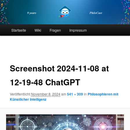
Zum
primären
Inhalt
springen
philocast
Hauptmenü
Startseite
Wiki
Fragen
Impressum
Bilder-
Navigation
Screenshot 2024-11-08 at
12-19-48 ChatGPT
Veröffentlicht
November 8, 2024
am
541 × 309
in
Philosophieren mit
Künstlicher Intelligenz