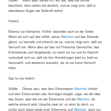
S508d Wenn aber, denke ich, auf das, was die Sonne
bescheint, dann sehen sie deutlich, und es zeigt sich, daß in
ebendiesen Augen die Sehkraft wohnt.
Freilich.
Ebenso nun betrachte //V254// dasselbe auch an der Seele.
Wenn sie sich auf das heftet, woran
Wahrheit
und das Seiende
glänzt, so bemerkt und erkennt sie es, und es zeigt sich, daß sie
Vernunft hat. Wenn aber auf das mit Finsternis Gemischte, das
Entstehende und Vergehende, so meint sie nur und ihr Gesicht
verdunkelt sich so, daß sie ihre Vorstellungen bald so, bald so
herumwirft, und wiederum aussieht, als ob sie keine Vernunft
hätte.
Das tut sie freilich.
S508e Dieses also, was dem Erkennbaren
Wahrheit
mitteilt
und dem Erkennenden das Vermögen hergibt, sage, sei die Idee
des Guten; aber wie sie der Erkenntnis und der
Wahrheit
, als
welche erkannt wird, Ursache zwar ist, so wirst du doch, so
schön auch diese beide sind, Erkenntnis und
Wahrheit
, doch nur,