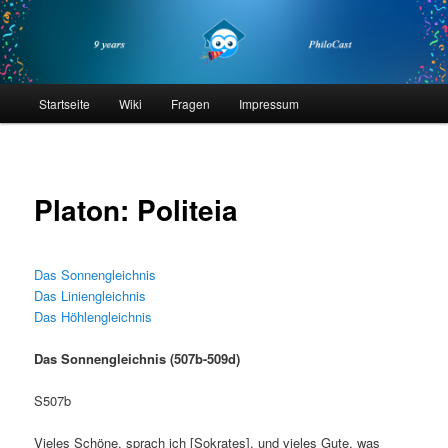
Zum
primären
Inhalt
springen
philocast
Hauptmenü
Startseite
Wiki
Fragen
Impressum
Platon: Politeia
Das Sonnengleichnis
Das Liniengleichnis
Das Höhlengleichnis
Das Sonnengleichnis (507b-509d)
S507b
Vieles Schöne, sprach ich [Sokrates], und vieles Gute, was