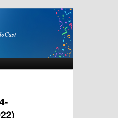
4-
022)