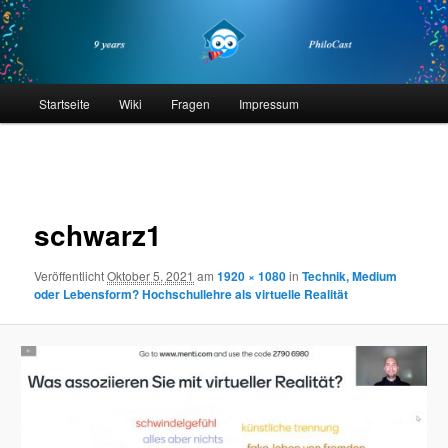
Zum
primären
Inhalt
springen
philocast
Hauptmenü
Startseite
Wiki
Fragen
Impressum
Bilder-
Navigation
schwarz1
Veröffentlicht
Oktober 5, 2021
am
1920 × 1080
in
Technik, Medium
oder Lebensform? Hochschullehre als virtuelle Realität