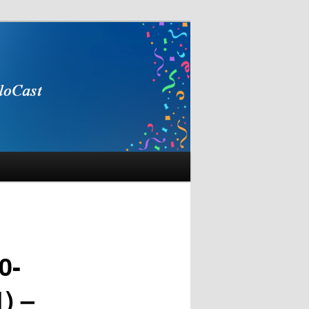
0-
) –