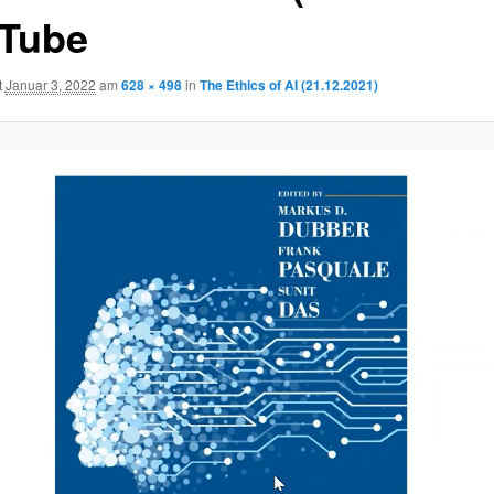
Tube
t
Januar 3, 2022
am
628 × 498
in
The Ethics of AI (21.12.2021)