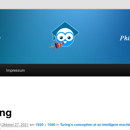
Impressum
ing
t
Oktober 27, 2021
am
1920 × 1080
in
Turing’s conception of an intelligent machi
)