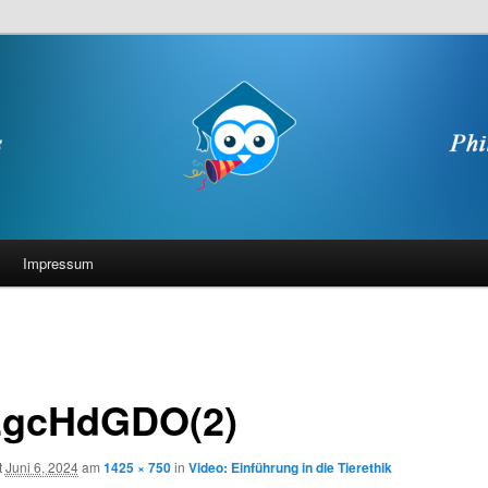
Impressum
gcHdGDO(2)
t
Juni 6, 2024
am
1425 × 750
in
Video: Einführung in die Tierethik