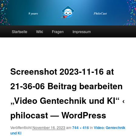
Zum
primären
Inhalt
springen
philocast
Hauptmenü
Startseite
Wiki
Fragen
Impressum
Bilder-
Navigation
Screenshot 2023-11-16 at
21-36-06 Beitrag bearbeiten
„Video Gentechnik und KI“ ‹
philocast — WordPress
Veröffentlicht
November 16, 2023
am
744 × 416
in
Video: Gentechnik
und KI