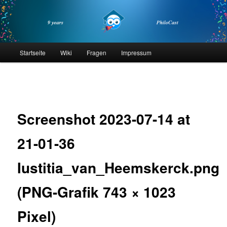
Zum
primären
Inhalt
springen
philocast
Hauptmenü
Startseite
Wiki
Fragen
Impressum
Bilder-
Navigation
Screenshot 2023-07-14 at
21-01-36
Iustitia_van_Heemskerck.png
(PNG-Grafik 743 × 1023
Pixel)