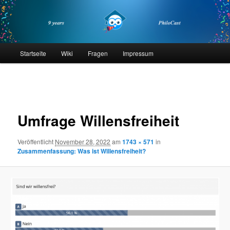
Zum
primären
Inhalt
springen
philocast
Hauptmenü
Startseite
Wiki
Fragen
Impressum
Bilder-
Navigation
Umfrage Willensfreiheit
Veröffentlicht
November 28, 2022
am
1743 × 571
in
Zusammenfassung: Was ist Willensfreiheit?