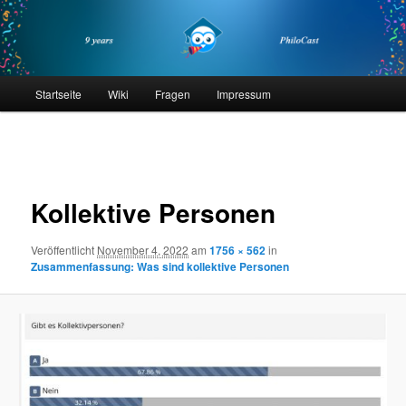
Zum
primären
Inhalt
springen
philocast
Hauptmenü
Startseite
Wiki
Fragen
Impressum
Bilder-
Navigation
Kollektive Personen
Veröffentlicht
November 4, 2022
am
1756 × 562
in
Zusammenfassung: Was sind kollektive Personen