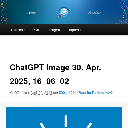
Zum
primären
Inhalt
springen
philocast
Hauptmenü
Startseite
Wiki
Fragen
Impressum
Bilder-
Navigation
ChatGPT Image 30. Apr.
2025, 16_06_02
Veröffentlicht
April 30, 2025
am
500 × 498
in
Was ist Rationalität?