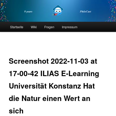
Zum
primären
Inhalt
springen
philocast
Hauptmenü
Startseite
Wiki
Fragen
Impressum
Bilder-
Navigation
Screenshot 2022-11-03 at
17-00-42 ILIAS E-Learning
Universität Konstanz Hat
die Natur einen Wert an
sich