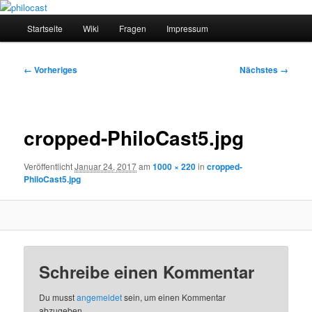
Zum
primären
Hauptmenü
Startseite
Wiki
Fragen
Impressum
Inhalt
springen
philocast
Bilder-
← Vorheriges
Nächstes →
Navigation
cropped-PhiloCast5.jpg
Veröffentlicht
Januar 24, 2017
am
1000 × 220
in
cropped-
PhiloCast5.jpg
Schreibe einen Kommentar
Du musst
angemeldet
sein, um einen Kommentar
abzugeben.