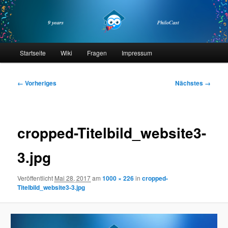
Zum
primären
Inhalt
springen
philocast
Hauptmenü
Startseite
Wiki
Fragen
Impressum
Bilder-
← Vorheriges
Nächstes →
Navigation
cropped-Titelbild_website3-
3.jpg
Veröffentlicht
Mai 28, 2017
am
1000 × 226
in
cropped-
Titelbild_website3-3.jpg