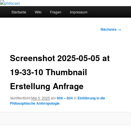
Zum
primären
Hauptmenü
Startseite
Wiki
Fragen
Impressum
Inhalt
springen
philocast
Bilder-
Nächstes →
Navigation
Screenshot 2025-05-05 at
19-33-10 Thumbnail
Erstellung Anfrage
Veröffentlicht
Mai 5, 2025
am
908 × 604
in
Einführung in die
Philosophische Anthropologie