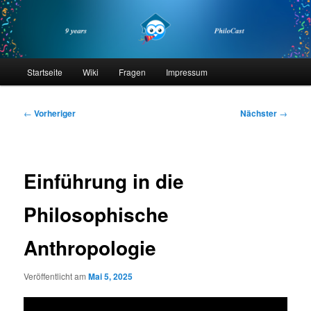
Zum
primären
Inhalt
springen
philocast
Hauptmenü
Startseite
Wiki
Fragen
Impressum
Beitragsnavigation
←
Vorheriger
Nächster
→
Einführung in die
Philosophische
Anthropologie
Veröffentlicht am
Mai 5, 2025