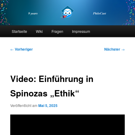
Zum
primären
Inhalt
springen
philocast
Hauptmenü
Startseite
Wiki
Fragen
Impressum
Beitragsnavigation
←
Vorheriger
Nächster
→
Video: Einführung in
Spinozas „Ethik“
Veröffentlicht am
Mai 5, 2025