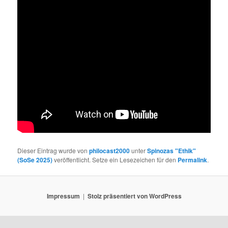
Dieser Eintrag wurde von
philocast2000
unter
Spinozas "Ethik"
(SoSe 2025)
veröffentlicht. Setze ein Lesezeichen für den
Permalink
.
Impressum
Stolz präsentiert von WordPress