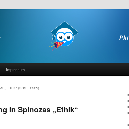
Impressum
S „ETHIK“ (SOSE 2025)
ng in Spinozas „Ethik“