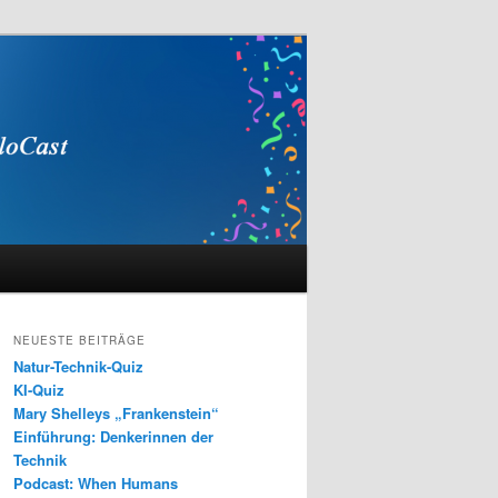
NEUESTE BEITRÄGE
Natur-Technik-Quiz
KI-Quiz
Mary Shelleys „Frankenstein“
Einführung: Denkerinnen der
Technik
Podcast: When Humans