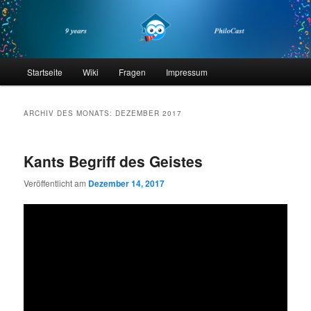
Zum
Zum
primären
sekundären
Inhalt
Inhalt
springen
springen
philocast
Hauptmenü
Startseite
Wiki
Fragen
Impressum
ARCHIV DES MONATS:
DEZEMBER 2017
Kants Begriff des Geistes
Veröffentlicht am
Dezember 14, 2017