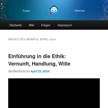
Zum
Zum
primären
sekundären
Inhalt
Inhalt
springen
springen
philocast
Hauptmenü
Startseite
Wiki
Fragen
Impressum
ARCHIV DES MONATS:
APRIL 2024
Einführung in die Ethik:
Vernunft, Handlung, Wille
Veröffentlicht am
April 23, 2024