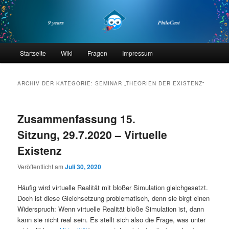
Zum
Zum
primären
sekundären
Inhalt
Inhalt
springen
springen
philocast
Hauptmenü
Startseite
Wiki
Fragen
Impressum
ARCHIV DER KATEGORIE:
SEMINAR „THEORIEN DER EXISTENZ“
Zusammenfassung 15.
Sitzung, 29.7.2020 – Virtuelle
Existenz
Veröffentlicht am
Juli 30, 2020
Häufig wird virtuelle Realität mit bloßer Simulation gleichgesetzt.
Doch ist diese Gleichsetzung problematisch, denn sie birgt einen
Widerspruch: Wenn virtuelle Realität bloße Simulation ist, dann
kann sie nicht real sein. Es stellt sich also die Frage, was unter