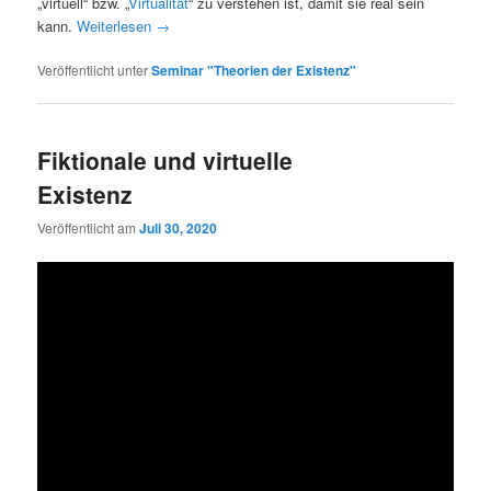
„virtuell“ bzw. „
Virtualität
“ zu verstehen ist, damit sie real sein
kann.
Weiterlesen
→
Veröffentlicht unter
Seminar "Theorien der Existenz"
Fiktionale und virtuelle
Existenz
Veröffentlicht am
Juli 30, 2020