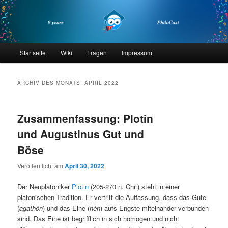
Zum
Zum
primären
sekundären
Inhalt
Inhalt
springen
springen
philocast
Hauptmenü
Startseite
Wiki
Fragen
Impressum
ARCHIV DES MONATS:
APRIL 2022
Zusammenfassung: Plotin
und Augustinus Gut und
Böse
Veröffentlicht am
April 30, 2022
Der Neuplatoniker
Plotin
(205-270 n. Chr.) steht in einer
platonischen Tradition. Er vertritt die Auffassung, dass das Gute
(
agathón
) und das Eine (
hén
) aufs Engste miteinander verbunden
sind. Das Eine ist begrifflich in sich homogen und nicht