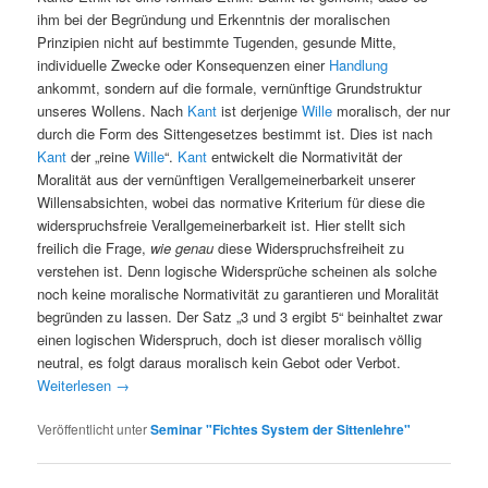
ihm bei der Begründung und Erkenntnis der moralischen
Prinzipien nicht auf bestimmte Tugenden, gesunde Mitte,
individuelle Zwecke oder Konsequenzen einer
Handlung
ankommt, sondern auf die formale, vernünftige Grundstruktur
unseres Wollens. Nach
Kant
ist derjenige
Wille
moralisch, der nur
durch die Form des Sittengesetzes bestimmt ist. Dies ist nach
Kant
der „reine
Wille
“.
Kant
entwickelt die Normativität der
Moralität aus der vernünftigen Verallgemeinerbarkeit unserer
Willensabsichten, wobei das normative Kriterium für diese die
widerspruchsfreie Verallgemeinerbarkeit ist. Hier stellt sich
freilich die Frage,
wie genau
diese Widerspruchsfreiheit zu
verstehen ist. Denn logische Widersprüche scheinen als solche
noch keine moralische Normativität zu garantieren und Moralität
begründen zu lassen. Der Satz „3 und 3 ergibt 5“ beinhaltet zwar
einen logischen Widerspruch, doch ist dieser moralisch völlig
neutral, es folgt daraus moralisch kein Gebot oder Verbot.
Weiterlesen
→
Veröffentlicht unter
Seminar "Fichtes System der Sittenlehre"