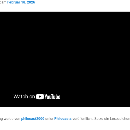
ht am
Februar 18, 2026
rag wurde von
philocast2000
unter
Philocasts
veröffentlicht. Setze ein Lesezeichen