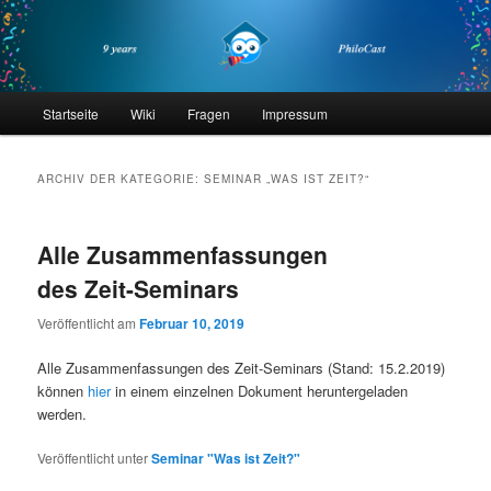
Zum
Zum
primären
sekundären
Inhalt
Inhalt
springen
springen
philocast
Hauptmenü
Startseite
Wiki
Fragen
Impressum
ARCHIV DER KATEGORIE:
SEMINAR „WAS IST ZEIT?“
Alle Zusammenfassungen
des Zeit-Seminars
Veröffentlicht am
Februar 10, 2019
Alle Zusammenfassungen des Zeit-Seminars (Stand: 15.2.2019)
können
hier
in einem einzelnen Dokument heruntergeladen
werden.
Veröffentlicht unter
Seminar "Was ist Zeit?"