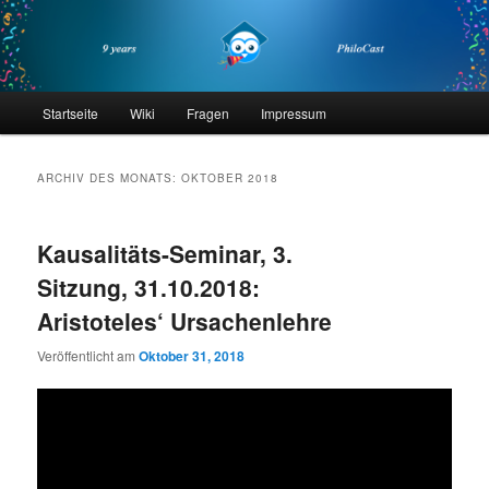
Zum
Zum
primären
sekundären
Inhalt
Inhalt
springen
springen
philocast
Hauptmenü
Startseite
Wiki
Fragen
Impressum
ARCHIV DES MONATS:
OKTOBER 2018
Kausalitäts-Seminar, 3.
Sitzung, 31.10.2018:
Aristoteles‘ Ursachenlehre
Veröffentlicht am
Oktober 31, 2018