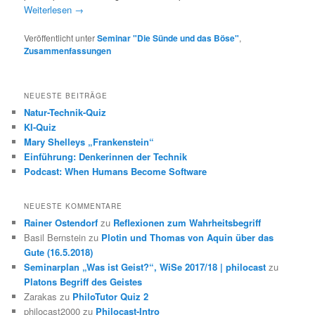
Weiterlesen
→
Veröffentlicht unter
Seminar "Die Sünde und das Böse"
,
Zusammenfassungen
NEUESTE BEITRÄGE
Natur-Technik-Quiz
KI-Quiz
Mary Shelleys „Frankenstein“
Einführung: Denkerinnen der Technik
Podcast: When Humans Become Software
NEUESTE KOMMENTARE
Rainer Ostendorf
zu
Reflexionen zum Wahrheitsbegriff
Basil Bernstein
zu
Plotin und Thomas von Aquin über das
Gute (16.5.2018)
Seminarplan „Was ist Geist?“, WiSe 2017/18 | philocast
zu
Platons Begriff des Geistes
Zarakas
zu
PhiloTutor Quiz 2
philocast2000
zu
Philocast-Intro