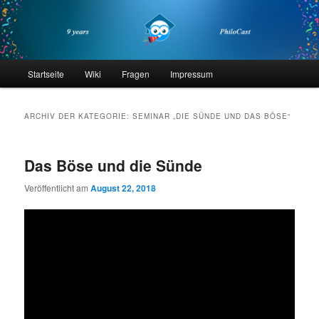
Zum
Zum
primären
sekundären
Inhalt
Inhalt
springen
springen
philocast
Hauptmenü
Startseite
Wiki
Fragen
Impressum
ARCHIV DER KATEGORIE:
SEMINAR „DIE SÜNDE UND DAS BÖSE“
Das Böse und die Sünde
Veröffentlicht am
August 22, 2018