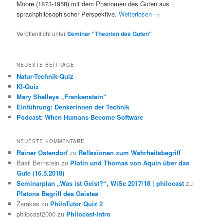
Moore (1873-1958) mit dem Phänomen des Guten aus
sprachphilosophischer Perspektive.
Weiterlesen
→
Veröffentlicht unter
Seminar "Theorien des Guten"
NEUESTE BEITRÄGE
Natur-Technik-Quiz
KI-Quiz
Mary Shelleys „Frankenstein“
Einführung: Denkerinnen der Technik
Podcast: When Humans Become Software
NEUESTE KOMMENTARE
Rainer Ostendorf
zu
Reflexionen zum Wahrheitsbegriff
Basil Bernstein
zu
Plotin und Thomas von Aquin über das
Gute (16.5.2018)
Seminarplan „Was ist Geist?“, WiSe 2017/18 | philocast
zu
Platons Begriff des Geistes
Zarakas
zu
PhiloTutor Quiz 2
philocast2000
zu
Philocast-Intro