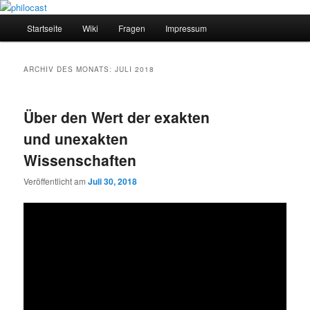
Zum
Zum
primären
sekundären
Hauptmenü
Startseite
Wiki
Fragen
Impressum
Inhalt
Inhalt
springen
springen
philocast
ARCHIV DES MONATS:
JULI 2018
Über den Wert der exakten
und unexakten
Wissenschaften
Veröffentlicht am
Juli 30, 2018