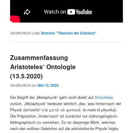
Veröffentlicht unter
Seminar "Theorien der Existenz"
Zusammenfassung
Aristoteles‘ Ontologie
(13.5.2020)
Veröffentlicht am
Mai 13, 2020
Der Begriff der „Metaphysik“ geht
nicht
direkt auf
Aristoteles
zurück. „Metaphysik“ bedeutet wörtlich „das, was hinter/nach der
Physik (ist/steht)“ (τὰ μετὰ τὰ φυσικά;
tà metà tà physiká
).
Die Präposition „hinter/nach“ ist zunächst nur ordnungslogisch-
bibliographisch zu verstehen. Es ist dasjenige Werk, welches
nach den antiken Gelehrten auf die aristotelische Physik folgte,