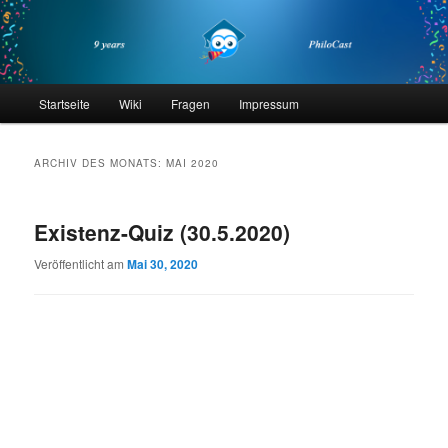
Zum
Zum
primären
sekundären
Inhalt
Inhalt
springen
springen
philocast
Hauptmenü
Startseite
Wiki
Fragen
Impressum
ARCHIV DES MONATS:
MAI 2020
Existenz-Quiz (30.5.2020)
Veröffentlicht am
Mai 30, 2020