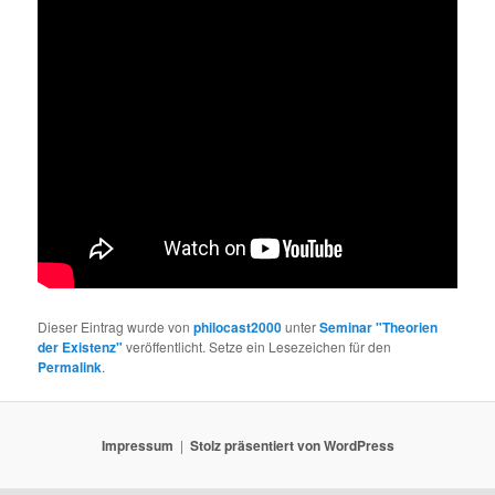
Dieser Eintrag wurde von
philocast2000
unter
Seminar "Theorien
der Existenz"
veröffentlicht. Setze ein Lesezeichen für den
Permalink
.
Impressum
Stolz präsentiert von WordPress