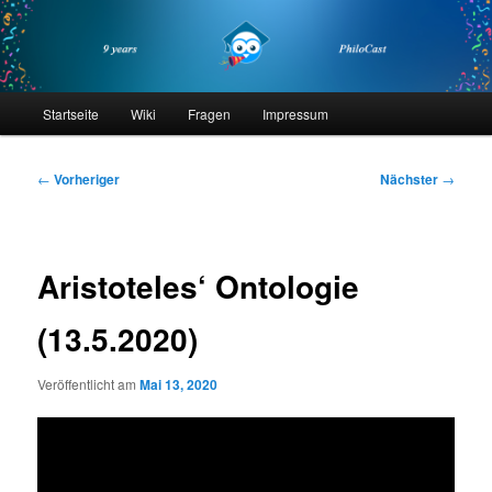
Zum
primären
Inhalt
springen
philocast
Hauptmenü
Startseite
Wiki
Fragen
Impressum
Beitragsnavigation
←
Vorheriger
Nächster
→
Aristoteles‘ Ontologie
(13.5.2020)
Veröffentlicht am
Mai 13, 2020