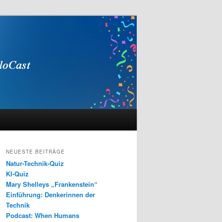
NEUESTE BEITRÄGE
Natur-Technik-Quiz
KI-Quiz
Mary Shelleys „Frankenstein“
Einführung: Denkerinnen der
Technik
Podcast: When Humans