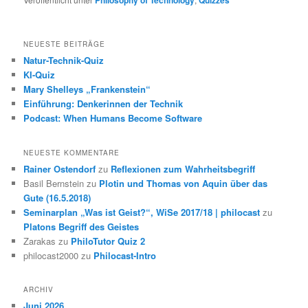
NEUESTE BEITRÄGE
Natur-Technik-Quiz
KI-Quiz
Mary Shelleys „Frankenstein“
Einführung: Denkerinnen der Technik
Podcast: When Humans Become Software
NEUESTE KOMMENTARE
Rainer Ostendorf
zu
Reflexionen zum Wahrheitsbegriff
Basil Bernstein
zu
Plotin und Thomas von Aquin über das
Gute (16.5.2018)
Seminarplan „Was ist Geist?“, WiSe 2017/18 | philocast
zu
Platons Begriff des Geistes
Zarakas
zu
PhiloTutor Quiz 2
philocast2000
zu
Philocast-Intro
ARCHIV
Juni 2026