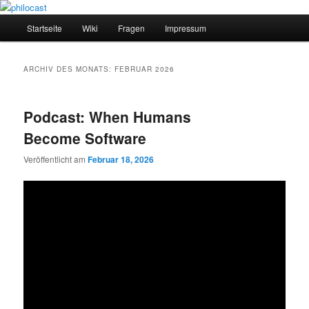
Zum
Zum
primären
sekundären
Hauptmenü
Startseite
Wiki
Fragen
Impressum
Inhalt
Inhalt
springen
springen
philocast
ARCHIV DES MONATS:
FEBRUAR 2026
Podcast: When Humans
Become Software
Veröffentlicht am
Februar 18, 2026