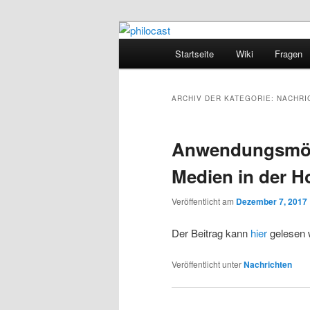
Zum
Zum
primären
sekundären
Hauptmenü
Startseite
Wiki
Fragen
Inhalt
Inhalt
philocast
springen
springen
ARCHIV DER KATEGORIE:
NACHRI
Anwendungsmögl
Medien in der H
Veröffentlicht am
Dezember 7, 2017
Der Beitrag kann
hier
gelesen 
Veröffentlicht unter
Nachrichten