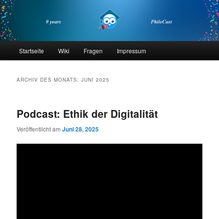
Zum
Zum
primären
sekundären
Inhalt
Inhalt
springen
springen
philocast
Hauptmenü
Startseite
Wiki
Fragen
Impressum
ARCHIV DES MONATS:
JUNI 2025
Podcast: Ethik der Digitalität
Veröffentlicht am
Juni 28, 2025