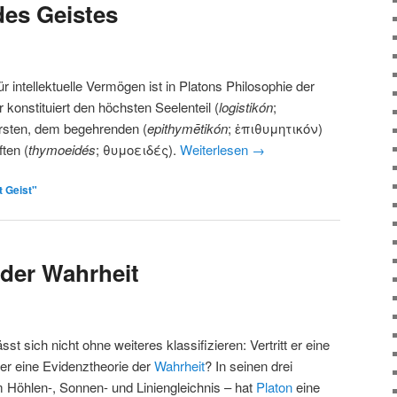
des Geistes
ür intellektuelle Vermögen ist in Platons Philosophie der
 konstituiert den höchsten Seelenteil (
logistikón
;
rsten, dem begehrenden (
epithymētikón
; ἐπιθυμητικόν)
ten (
thymoeidés
; θυμοειδές).
Weiterlesen
→
 Geist"
 der Wahrheit
ässt sich nicht ohne weiteres klassifizieren: Vertritt er eine
er eine Evidenztheorie der
Wahrheit
? In seinen drei
Höhlen-, Sonnen- und Liniengleichnis – hat
Platon
eine