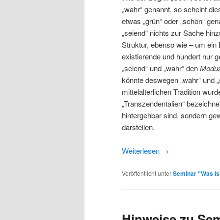
„wahr“ genannt, so scheint di
etwas „grün“ oder „schön“ gena
„seiend“ nichts zur Sache hin
Struktur, ebenso wie – um ein
existierende und hundert nur 
„seiend“ und „wahr“ den
Modu
könnte deswegen „wahr“ und „
mittelalterlichen Tradition wurd
„Transzendentalien“ bezeichnet
hintergehbar sind, sondern ge
darstellen.
Weiterlesen
→
Veröffentlicht unter
Seminar "Was is
Hinweise zu Sem