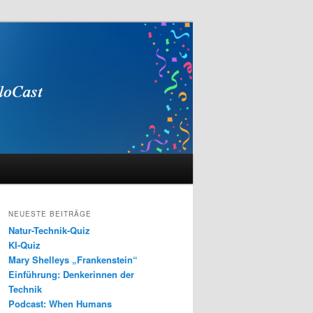
NEUESTE BEITRÄGE
Natur-Technik-Quiz
KI-Quiz
Mary Shelleys „Frankenstein“
Einführung: Denkerinnen der
Technik
Podcast: When Humans