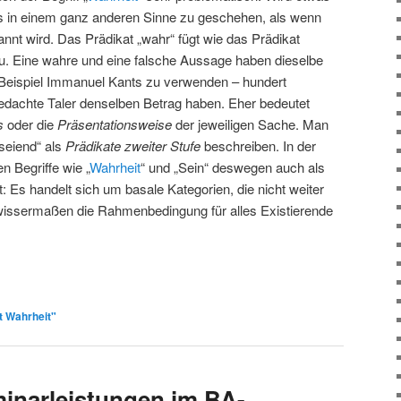
es in einem ganz anderen Sinne zu geschehen, als wenn
nnt wird. Das Prädikat „wahr“ fügt wie das Prädikat
zu. Eine wahre und eine falsche Aussage haben dieselbe
 Beispiel Immanuel Kants zu verwenden – hundert
gedachte Taler denselben Betrag haben. Eher bedeutet
s
oder die
Präsentationsweise
der jeweiligen Sache. Man
seiend“ als
Prädikate zweiter Stufe
beschreiben. In der
en Begriffe wie „
Wahrheit
“ und „Sein“ deswegen auch als
: Es handelt sich um basale Kategorien, die nicht weiter
wissermaßen die Rahmenbedingung für alles Existierende
t Wahrheit"
inarleistungen im BA-