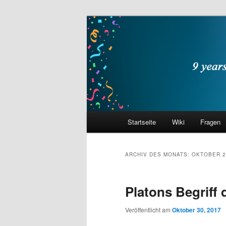
Zum
Zum
primären
sekundären
Inhalt
Inhalt
philocast
springen
springen
Hauptmenü
Startseite
Wiki
Fragen
ARCHIV DES MONATS:
OKTOBER 2
Platons Begriff 
Veröffentlicht am
Oktober 30, 2017