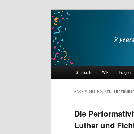
Zum
Zum
primären
sekundären
Inhalt
Inhalt
philocast
springen
springen
Hauptmenü
Startseite
Wiki
Fragen
ARCHIV DES MONATS:
SEPTEMBER
Die Performativi
Luther und Fich