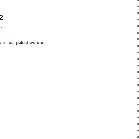
2
17
kann
hier
gelöst werden.