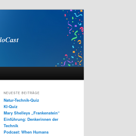
NEUESTE BEITRÄGE
Natur-Technik-Quiz
KI-Quiz
Mary Shelleys „Frankenstein“
Einführung: Denkerinnen der
Technik
Podcast: When Humans