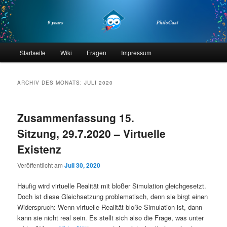
Zum
Zum
primären
sekundären
Inhalt
Inhalt
springen
springen
philocast
Hauptmenü
Startseite
Wiki
Fragen
Impressum
ARCHIV DES MONATS:
JULI 2020
Zusammenfassung 15.
Sitzung, 29.7.2020 – Virtuelle
Existenz
Veröffentlicht am
Juli 30, 2020
Häufig wird virtuelle Realität mit bloßer Simulation gleichgesetzt.
Doch ist diese Gleichsetzung problematisch, denn sie birgt einen
Widerspruch: Wenn virtuelle Realität bloße Simulation ist, dann
kann sie nicht real sein. Es stellt sich also die Frage, was unter