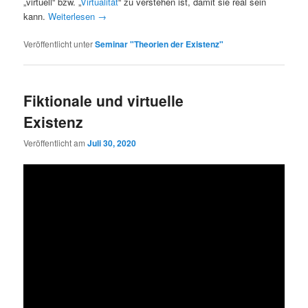
„virtuell“ bzw. „
Virtualität
“ zu verstehen ist, damit sie real sein
kann.
Weiterlesen
→
Veröffentlicht unter
Seminar "Theorien der Existenz"
Fiktionale und virtuelle
Existenz
Veröffentlicht am
Juli 30, 2020