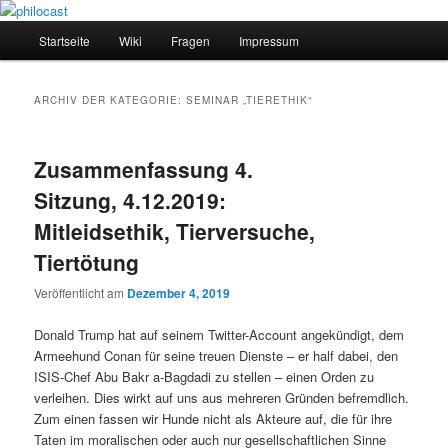
Zum
Zum
primären
sekundären
Hauptmenü
Startseite
Wiki
Fragen
Impressum
Inhalt
Inhalt
springen
springen
philocast
ARCHIV DER KATEGORIE:
SEMINAR „TIERETHIK“
Zusammenfassung 4.
Sitzung, 4.12.2019:
Mitleidsethik, Tierversuche,
Tiertötung
Veröffentlicht am
Dezember 4, 2019
Donald Trump hat auf seinem Twitter-Account angekündigt, dem
Armeehund Conan für seine treuen Dienste – er half dabei, den
ISIS-Chef Abu Bakr a-Bagdadi zu stellen – einen Orden zu
verleihen. Dies wirkt auf uns aus mehreren Gründen befremdlich.
Zum einen fassen wir Hunde nicht als Akteure auf, die für ihre
Taten im moralischen oder auch nur gesellschaftlichen Sinne