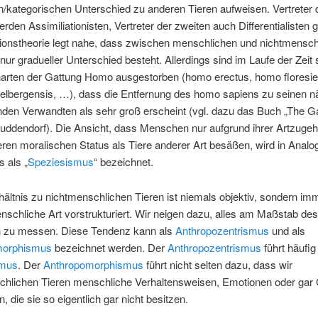
en/kategorischen Unterschied zu anderen Tieren aufweisen. Vertreter 
erden Assimiliationisten, Vertreter der zweiten auch Differentialisten 
tionstheorie legt nahe, dass zwischen menschlichen und nichtmensch
 nur gradueller Unterschied besteht. Allerdings sind im Laufe der Zeit 
rten der Gattung Homo ausgestorben (homo erectus, homo floresie
elbergensis, …), dass die Entfernung des homo sapiens zu seinen n
nden Verwandten als sehr groß erscheint (vgl. dazu das Buch „The G
ddendorf). Die Ansicht, dass Menschen nur aufgrund ihrer Artzugehö
ren moralischen Status als Tiere anderer Art besäßen, wird in Analo
 als „
Speziesismus
“ bezeichnet.
ältnis zu nichtmenschlichen Tieren ist niemals objektiv, sondern im
schliche Art vorstrukturiert. Wir neigen dazu, alles am Maßstab des
zu messen. Diese Tendenz kann als
Anthropozentrismus
und als
morphismus
bezeichnet werden. Der
Anthropozentrismus
führt häufi
smus
. Der
Anthropomorphismus
führt nicht selten dazu, dass wir
chlichen Tieren menschliche Verhaltensweisen, Emotionen oder ga
n, die sie so eigentlich gar nicht besitzen.