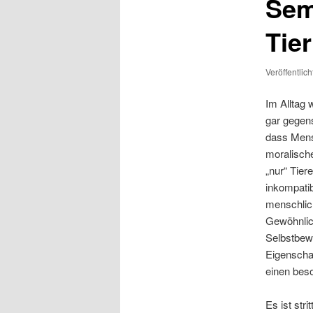
Sem
Tie
Veröffentlic
Im Alltag 
gar gegens
dass Mens
moralische
„nur“ Tier
inkompatib
menschlic
Gewöhnlic
Selbstbewu
Eigenschaf
einen bes
Es ist str