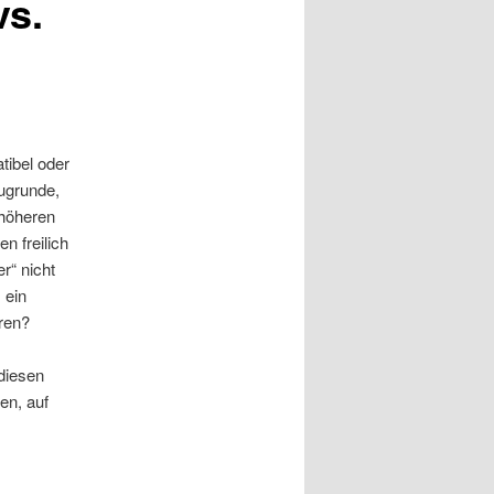
vs.
tibel oder
zugrunde,
 höheren
n freilich
r“ nicht
 ein
ren?
diesen
en, auf