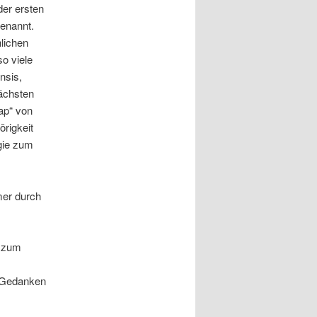
der ersten
genannt.
lichen
so viele
nsis,
ächsten
ap“ von
rigkeit
gie zum
mer durch
g zum
r Gedanken