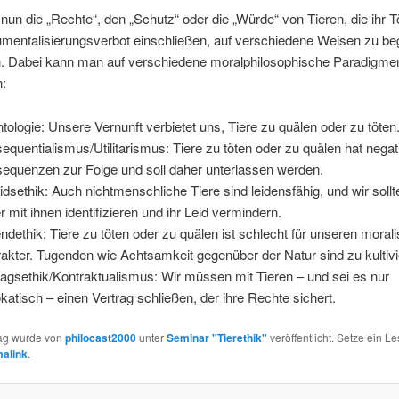
un die „Rechte“, den „Schutz“ oder die „Würde“ von Tieren, die ihr T
rumentalisierungsverbot einschließen, auf verschiedene Weisen zu b
. Dabei kann man auf verschiedene moralphilosophische Paradigme
n:
tologie: Unsere Vernunft verbietet uns, Tiere zu quälen oder zu töten
equentialismus/Utilitarismus: Tiere zu töten oder zu quälen hat negat
equenzen zur Folge und soll daher unterlassen werden.
eidsethik: Auch nichtmenschliche Tiere sind leidensfähig, und wir soll
r mit ihnen identifizieren und ihr Leid vermindern.
ndethik: Tiere zu töten oder zu quälen ist schlecht für unseren moral
akter. Tugenden wie Achtsamkeit gegenüber der Natur sind zu kultivi
ragsethik/Kontraktualismus: Wir müssen mit Tieren – und sei es nur
katisch – einen Vertrag schließen, der ihre Rechte sichert.
rag wurde von
philocast2000
unter
Seminar "Tierethik"
veröffentlicht. Setze ein L
alink
.