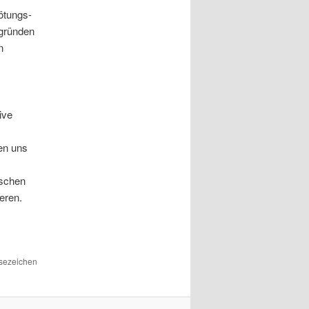
ötungs-
egründen
n
.
ive
ten uns
ischen
eren.
esezeichen