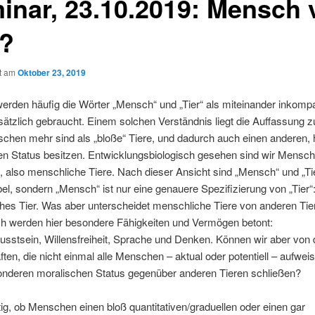
inar, 23.10.2019: Mensch 
r?
ht am
Oktober 23, 2019
werden häufig die Wörter „Mensch“ und „Tier“ als miteinander inkompa
ätzlich gebraucht. Einem solchen Verständnis liegt die Auffassung 
chen mehr sind als „bloße“ Tiere, und dadurch auch einen anderen,
n Status besitzen. Entwicklungsbiologisch gesehen sind wir Mensche
e, also menschliche Tiere. Nach dieser Ansicht sind „Mensch“ und „Tie
el, sondern „Mensch“ ist nur eine genauere Spezifizierung von „Tier“:
hes Tier. Was aber unterscheidet menschliche Tiere von anderen Tie
h werden hier besondere Fähigkeiten und Vermögen betont:
sstsein, Willensfreiheit, Sprache und Denken. Können wir aber von 
ten, die nicht einmal alle Menschen – aktual oder potentiell – aufweis
onderen moralischen Status gegenüber anderen Tieren schließen?
ittig, ob Menschen einen bloß quantitativen/graduellen oder einen gar