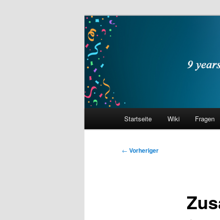
Zum
primären
Inhalt
philocast
springen
Hauptmenü
Startseite
Wiki
Fragen
Beitragsnavigation
←
Vorheriger
Zus