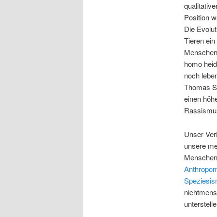
qualitativ
Position w
Die Evolu
Tieren ein
Menschena
homo heid
noch lebe
Thomas Su
einen höhe
Rassismus
Unser Verh
unsere men
Menschen 
Anthropo
Speziesi
nichtmens
unterstelle