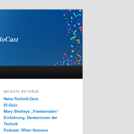
NEUESTE BEITRÄGE
Natur-Technik-Quiz
KI-Quiz
Mary Shelleys „Frankenstein“
Einführung: Denkerinnen der
Technik
Podcast: When Humans