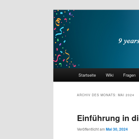
Zum
Zum
primären
sekundären
Inhalt
Inhalt
philocast
springen
springen
Hauptmenü
Startseite
Wiki
Fragen
ARCHIV DES MONATS:
MAI 2024
Einführung in di
Veröffentlicht am
Mai 30, 2024