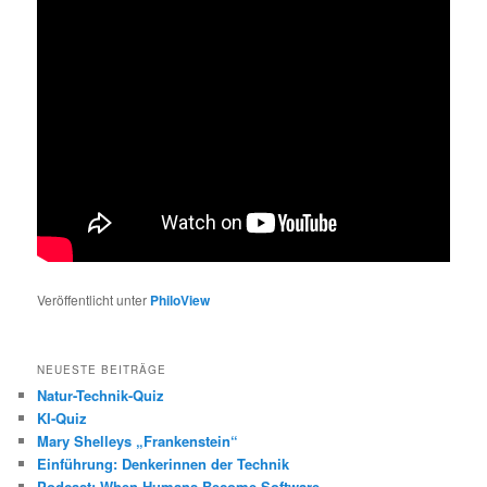
Veröffentlicht unter
PhiloView
NEUESTE BEITRÄGE
Natur-Technik-Quiz
KI-Quiz
Mary Shelleys „Frankenstein“
Einführung: Denkerinnen der Technik
Podcast: When Humans Become Software