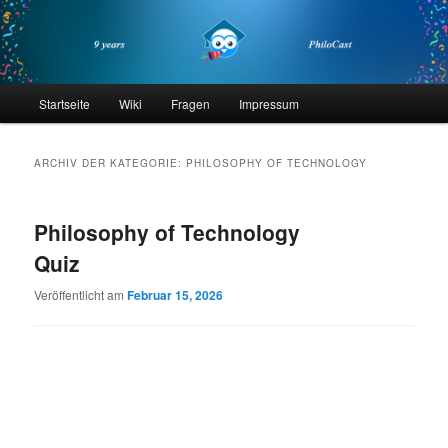
Zum
Zum
primären
sekundären
Inhalt
Inhalt
springen
springen
philocast
Hauptmenü
Startseite
Wiki
Fragen
Impressum
ARCHIV DER KATEGORIE:
PHILOSOPHY OF TECHNOLOGY
Philosophy of Technology
Quiz
Veröffentlicht am
Februar 15, 2026