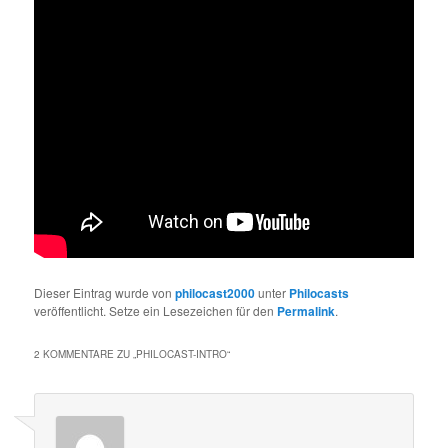
Dieser Eintrag wurde von
philocast2000
unter
Philocasts
veröffentlicht. Setze ein Lesezeichen für den
Permalink
.
2 KOMMENTARE ZU „
PHILOCAST-INTRO
“