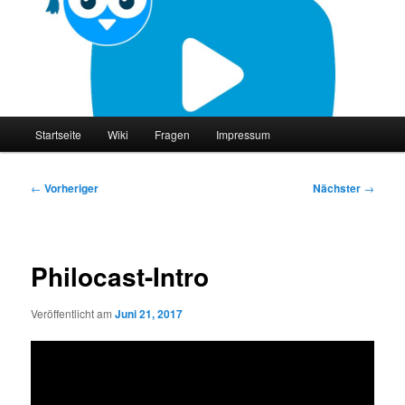
Zum
primären
Inhalt
springen
philocast
Hauptmenü
Startseite
Wiki
Fragen
Impressum
Beitragsnavigation
←
Vorheriger
Nächster
→
Philocast-Intro
Veröffentlicht am
Juni 21, 2017