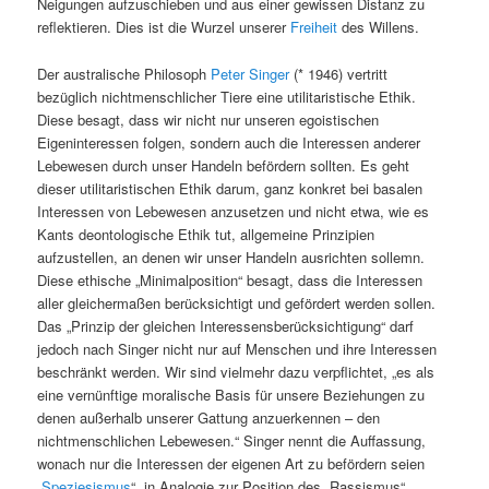
Neigungen aufzuschieben und aus einer gewissen Distanz zu
reflektieren. Dies ist die Wurzel unserer
Freiheit
des Willens.
Der australische Philosoph
Peter Singer
(* 1946) vertritt
bezüglich nichtmenschlicher Tiere eine utilitaristische Ethik.
Diese besagt, dass wir nicht nur unseren egoistischen
Eigeninteressen folgen, sondern auch die Interessen anderer
Lebewesen durch unser Handeln befördern sollten. Es geht
dieser utilitaristischen Ethik darum, ganz konkret bei basalen
Interessen von Lebewesen anzusetzen und nicht etwa, wie es
Kants deontologische Ethik tut, allgemeine Prinzipien
aufzustellen, an denen wir unser Handeln ausrichten sollemn.
Diese ethische „Minimalposition“ besagt, dass die Interessen
aller gleichermaßen berücksichtigt und gefördert werden sollen.
Das „Prinzip der gleichen Interessensberücksichtigung“ darf
jedoch nach Singer nicht nur auf Menschen und ihre Interessen
beschränkt werden. Wir sind vielmehr dazu verpflichtet, „es als
eine vernünftige moralische Basis für unsere Beziehungen zu
denen außerhalb unserer Gattung anzuerkennen – den
nichtmenschlichen Lebewesen.“ Singer nennt die Auffassung,
wonach nur die Interessen der eigenen Art zu befördern seien
„
Speziesismus
“, in Analogie zur Position des „Rassismus“.