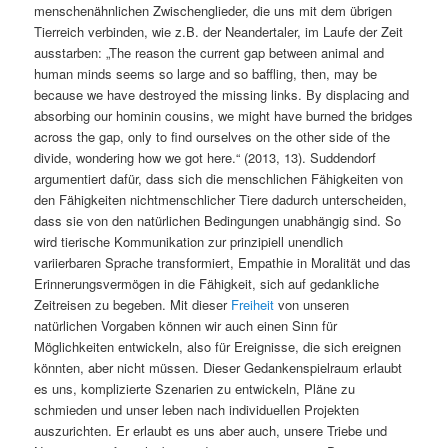
menschenähnlichen Zwischenglieder, die uns mit dem übrigen
Tierreich verbinden, wie z.B. der Neandertaler, im Laufe der Zeit
ausstarben: „The reason the current gap between animal and
human minds seems so large and so baffling, then, may be
because we have destroyed the missing links. By displacing and
absorbing our hominin cousins, we might have burned the bridges
across the gap, only to find ourselves on the other side of the
divide, wondering how we got here.“ (2013, 13). Suddendorf
argumentiert dafür, dass sich die menschlichen Fähigkeiten von
den Fähigkeiten nichtmenschlicher Tiere dadurch unterscheiden,
dass sie von den natürlichen Bedingungen unabhängig sind. So
wird tierische Kommunikation zur prinzipiell unendlich
variierbaren Sprache transformiert, Empathie in Moralität und das
Erinnerungsvermögen in die Fähigkeit, sich auf gedankliche
Zeitreisen zu begeben. Mit dieser
Freiheit
von unseren
natürlichen Vorgaben können wir auch einen Sinn für
Möglichkeiten entwickeln, also für Ereignisse, die sich ereignen
könnten, aber nicht müssen. Dieser Gedankenspielraum erlaubt
es uns, komplizierte Szenarien zu entwickeln, Pläne zu
schmieden und unser leben nach individuellen Projekten
auszurichten. Er erlaubt es uns aber auch, unsere Triebe und